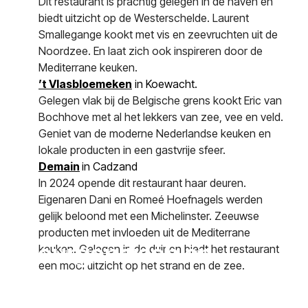
Dit restaurant is prachtig gelegen in de haven en
biedt uitzicht op de Westerschelde. Laurent
Smallegange kookt met vis en zeevruchten uit de
Noordzee. En laat zich ook inspireren door de
Mediterrane keuken.
’t Vlasbloemeken
in Koewacht.
Gelegen vlak bij de Belgische grens kookt Eric van
Bochhove met al het lekkers van zee, vee en veld.
Geniet van de moderne Nederlandse keuken en
lokale producten in een gastvrije sfeer.
Demain
in Cadzand
In 2024 opende dit restaurant haar deuren.
Eigenaren Dani en Romeé Hoefnagels werden
gelijk beloond met een Michelinster. Zeeuwse
producten met invloeden uit de Mediterrane
Bourgondisch en
keuken. Gelegen in de duinen biedt het restaurant
een mooi uitzicht op het strand en de zee.
Culinair