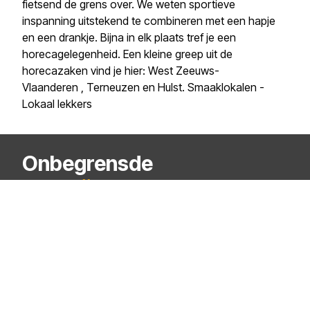
fietsend de grens over. We weten sportieve
inspanning uitstekend te combineren met een hapje
en een drankje. Bijna in elk plaats tref je een
horecagelegenheid. Een kleine greep uit de
horecazaken vind je hier:
West Zeeuws-
Vlaanderen
,
Terneuzen
en
Hulst
.
Smaaklokalen -
Lokaal lekkers
Onbegrensde
mogelijkheden
Schrijf je in voor onze nieuwsbrief
Verzenden