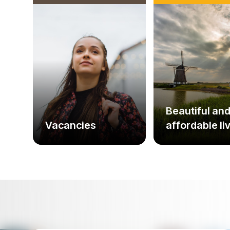
Beautiful an
Vacancies
affordable li