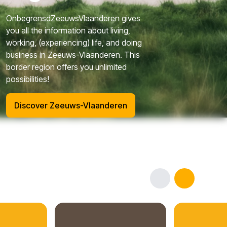
OnbegrensdZeeuwsVlaanderen gives
you all the information about living,
working, (experiencing) life, and doing
business in Zeeuws-Vlaanderen. This
border region offers you unlimited
possibilities!
Discover Zeeuws-Vlaanderen
Previous
Next