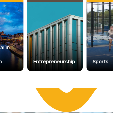
al in
Entrepreneurship
n
Sports