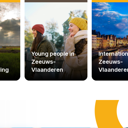
Young people in
Internation
Zeeuws-
d
Zeeuws-
Vlaanderen
ving
Vlaandere