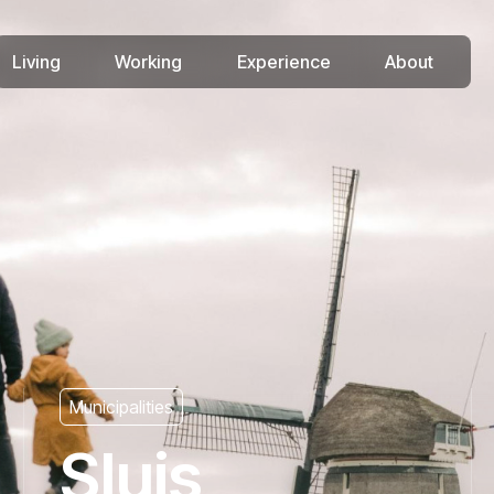
Living
Working
Experience
About
Municipalities
Sluis